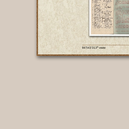
e
94'543'313
visite