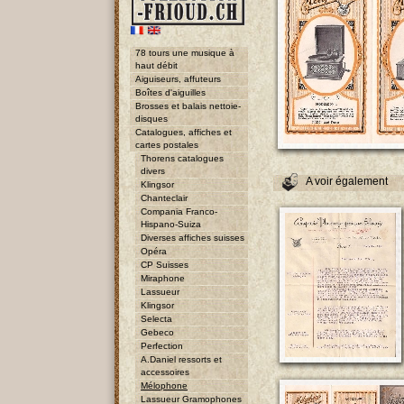
78 tours une musique à
haut débit
Aiguiseurs, affuteurs
Boîtes d'aiguilles
Brosses et balais nettoie-
disques
Catalogues, affiches et
cartes postales
Thorens catalogues
divers
A voir également
Klingsor
Chanteclair
Compania Franco-
Hispano-Suiza
Diverses affiches suisses
Opéra
CP Suisses
Miraphone
Lassueur
Klingsor
Selecta
Gebeco
Perfection
A.Daniel ressorts et
accessoires
Mélophone
Lassueur Gramophones