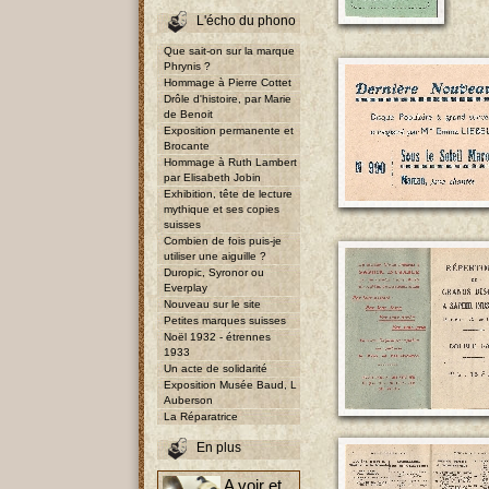
L'écho du phono
Que sait-on sur la marque
Phrynis ?
Hommage à Pierre Cottet
Drôle d'histoire, par Marie
de Benoit
Exposition permanente et
Brocante
Hommage à Ruth Lambert
par Elisabeth Jobin
Exhibition, tête de lecture
mythique et ses copies
suisses
Combien de fois puis-je
utiliser une aiguille ?
Duropic, Syronor ou
Everplay
Nouveau sur le site
Petites marques suisses
Noël 1932 - étrennes
1933
Un acte de solidarité
Exposition Musée Baud, L
Auberson
La Réparatrice
En plus
A voir et