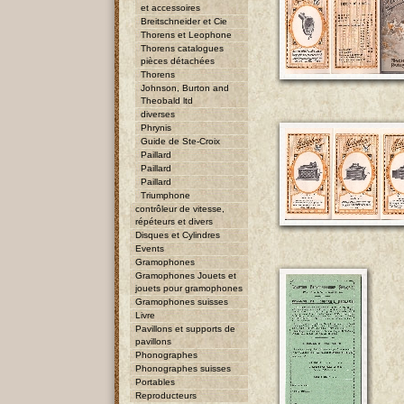
et accessoires
Breitschneider et Cie
Thorens et Leophone
Thorens catalogues
pièces détachées
Thorens
Johnson, Burton and
Theobald ltd
diverses
Phrynis
Guide de Ste-Croix
Paillard
Paillard
Paillard
Triumphone
contrôleur de vitesse,
répéteurs et divers
Disques et Cylindres
Events
Gramophones
Gramophones Jouets et
jouets pour gramophones
Gramophones suisses
Livre
Pavillons et supports de
pavillons
Phonographes
Phonographes suisses
Portables
Reproducteurs