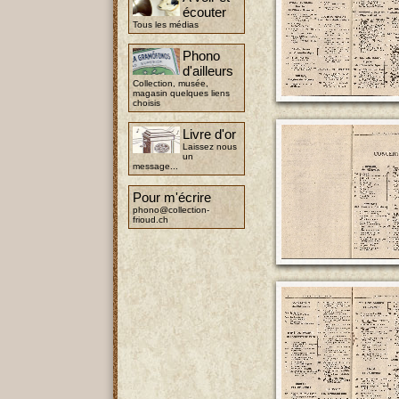
écouter
Tous les médias
Phono
d'ailleurs
Collection, musée,
magasin quelques liens
choisis
Livre d'or
Laissez nous
un
message...
Pour m'écrire
phono@collection-
frioud.ch