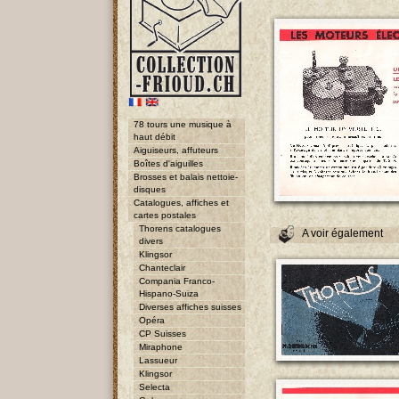
78 tours une musique à
haut débit
Aiguiseurs, affuteurs
Boîtes d'aiguilles
Brosses et balais nettoie-
disques
Catalogues, affiches et
cartes postales
Thorens catalogues
A voir également
divers
Klingsor
Chanteclair
Compania Franco-
Hispano-Suiza
Diverses affiches suisses
Opéra
CP Suisses
Miraphone
Lassueur
Klingsor
Selecta