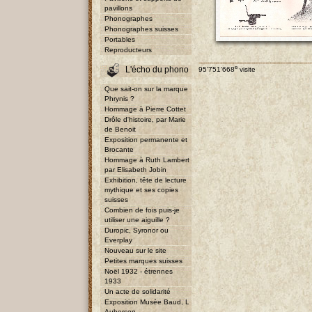
pavillons
Phonographes
Phonographes suisses
Portables
Reproducteurs
e
L'écho du phono
95'751'668
visite
Que sait-on sur la marque
Phrynis ?
Hommage à Pierre Cottet
Drôle d'histoire, par Marie
de Benoit
Exposition permanente et
Brocante
Hommage à Ruth Lambert
par Elisabeth Jobin
Exhibition, tête de lecture
mythique et ses copies
suisses
Combien de fois puis-je
utiliser une aiguille ?
Duropic, Syronor ou
Everplay
Nouveau sur le site
Petites marques suisses
Noël 1932 - étrennes
1933
Un acte de solidarité
Exposition Musée Baud, L
Auberson