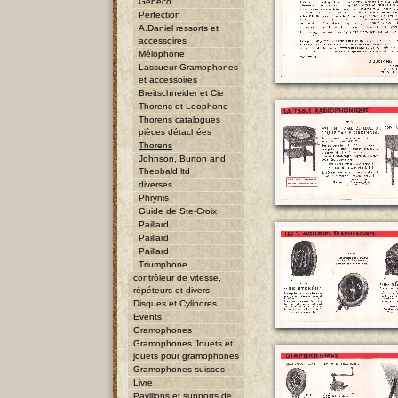
Gebeco
Perfection
A.Daniel ressorts et
accessoires
Mélophone
Lassueur Gramophones
et accessoires
Breitschneider et Cie
Thorens et Leophone
Thorens catalogues
pièces détachées
Thorens
Johnson, Burton and
Theobald ltd
diverses
Phrynis
Guide de Ste-Croix
Paillard
Paillard
Paillard
Triumphone
contrôleur de vitesse,
répéteurs et divers
Disques et Cylindres
Events
Gramophones
Gramophones Jouets et
jouets pour gramophones
Gramophones suisses
Livre
Pavillons et supports de