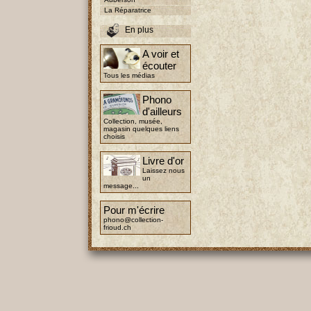
La Réparatrice
En plus
A voir et
écouter
Tous les médias
Phono
d'ailleurs
Collection, musée,
magasin quelques liens
choisis
Livre d'or
Laissez nous
un
message...
Pour m'écrire
phono@collection-
frioud.ch