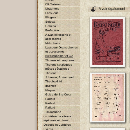
CP Suisses
A voir également
Miraphone
Lassueur
Klingsor
Selecta
Gebeco
Perfection
A.Daniel ressorts et
accessoires
Mélophone
Lassueur Gramophones
et accessoires
Breitschneider et Cie
Thorens et Leophone
Thorens catalogues
pièces détachées
Thorens
Johnson, Burton and
Theobald ltd
diverses
Phrynis
Guide de Ste-Croix
Paillard
Paillard
Paillard
Triumphone
contrôleur de vitesse,
répéteurs et divers
Disques et Cylindres
Events