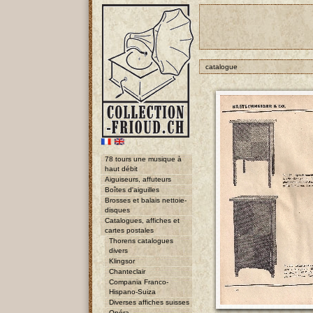
catalogue
78 tours une musique à
haut débit
Aiguiseurs, affuteurs
Boîtes d'aiguilles
Brosses et balais nettoie-
disques
Catalogues, affiches et
cartes postales
Thorens catalogues
divers
Klingsor
Chanteclair
Compania Franco-
Hispano-Suiza
Diverses affiches suisses
Opéra