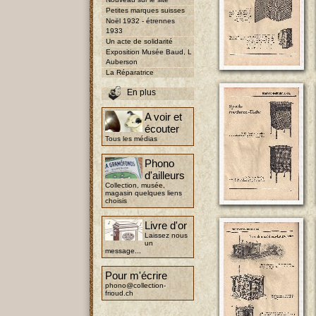
Petites marques suisses
Noël 1932 - étrennes
1933
Un acte de solidarité
Exposition Musée Baud, L
Auberson
La Réparatrice
En plus
A voir et
écouter
Tous les médias
Phono
d'ailleurs
Collection, musée,
magasin quelques liens
choisis
Livre d'or
Laissez nous
un
message...
Pour m'écrire
phono@collection-
frioud.ch