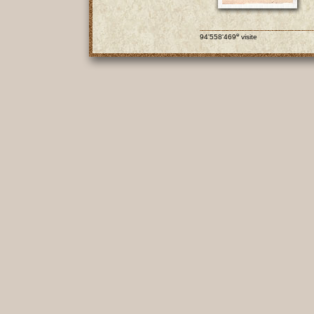
e
94'558'469
visite