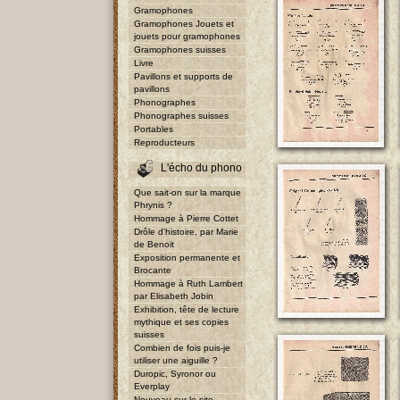
Gramophones
Gramophones Jouets et
jouets pour gramophones
Gramophones suisses
Livre
Pavillons et supports de
pavillons
Phonographes
Phonographes suisses
Portables
Reproducteurs
L'écho du phono
Que sait-on sur la marque
Phrynis ?
Hommage à Pierre Cottet
Drôle d'histoire, par Marie
de Benoit
Exposition permanente et
Brocante
Hommage à Ruth Lambert
par Elisabeth Jobin
Exhibition, tête de lecture
mythique et ses copies
suisses
Combien de fois puis-je
utiliser une aiguille ?
Duropic, Syronor ou
Everplay
Nouveau sur le site