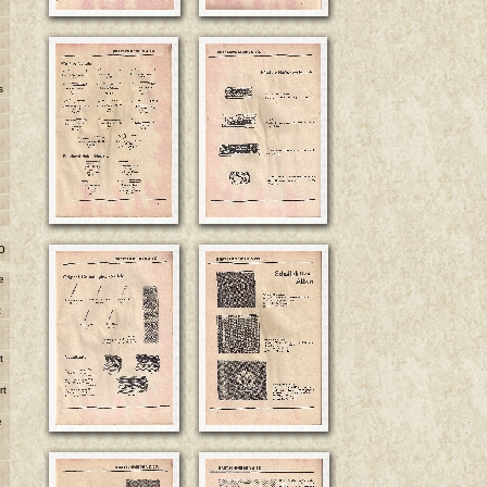
s
o
e
t
e
t
rt
e