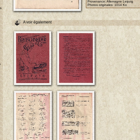
Provenance: Allemagne Leipzig
Photos originales:
1014 Ko
es
A voir également
s