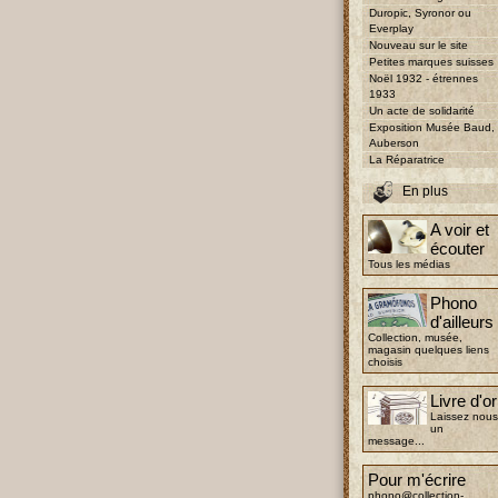
Duropic, Syronor ou
Everplay
Nouveau sur le site
Petites marques suisses
Noël 1932 - étrennes
1933
Un acte de solidarité
Exposition Musée Baud,
Auberson
La Réparatrice
En plus
A voir et
écouter
Tous les médias
Phono
d'ailleurs
Collection, musée,
magasin quelques liens
choisis
Livre d'or
Laissez nous
un
message...
Pour m'écrire
phono@collection-