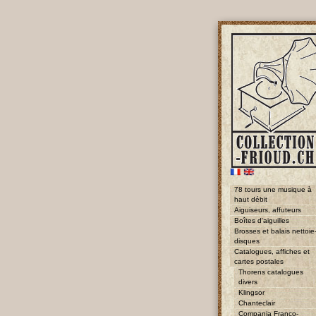
78 tours une musique à
haut débit
Aiguiseurs, affuteurs
Boîtes d'aiguilles
Brosses et balais nettoie
disques
Catalogues, affiches et
cartes postales
Thorens catalogues
divers
Klingsor
Chanteclair
Compania Franco-