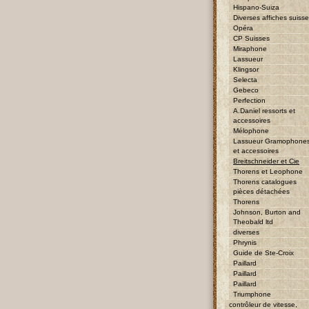
Hispano-Suiza
Diverses affiches suiss
Opéra
CP Suisses
Miraphone
Lassueur
Klingsor
Selecta
Gebeco
Perfection
A.Daniel ressorts et
accessoires
Mélophone
Lassueur Gramophone
et accessoires
Breitschneider et Cie
Thorens et Leophone
Thorens catalogues
pièces détachées
Thorens
Johnson, Burton and
Theobald ltd
diverses
Phrynis
Guide de Ste-Croix
Paillard
Paillard
Paillard
Triumphone
contrôleur de vitesse,