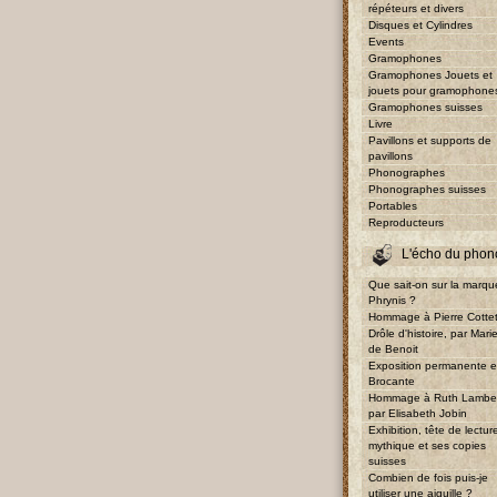
répéteurs et divers
Disques et Cylindres
Events
Gramophones
Gramophones Jouets et
jouets pour gramophone
Gramophones suisses
Livre
Pavillons et supports de
pavillons
Phonographes
Phonographes suisses
Portables
Reproducteurs
L'écho du phon
Que sait-on sur la marqu
Phrynis ?
Hommage à Pierre Cotte
Drôle d'histoire, par Mari
de Benoit
Exposition permanente e
Brocante
Hommage à Ruth Lambe
par Elisabeth Jobin
Exhibition, tête de lectur
mythique et ses copies
suisses
Combien de fois puis-je
utiliser une aiguille ?