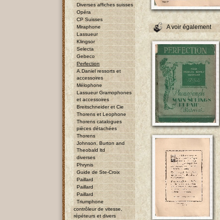
Diverses affiches suisses
Opéra
CP Suisses
A voir également
Miraphone
Lassueur
Klingsor
Selecta
Gebeco
Perfection
A.Daniel ressorts et
accessoires
Mélophone
Lassueur Gramophones
et accessoires
Breitschneider et Cie
Thorens et Leophone
Thorens catalogues
pièces détachées
Thorens
Johnson, Burton and
Theobald ltd
diverses
Phrynis
Guide de Ste-Croix
Paillard
Paillard
Paillard
Triumphone
contrôleur de vitesse,
répéteurs et divers