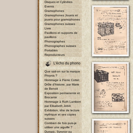
Disques et Cylindres
Events
Gramophones
Gramophones Jouets et
jouets pour gramophones
Gramophones suisses
Livre
Pavillons et supports de
pavillons
Phonographes
Phonographes suisses
Portables
Reproducteurs
L'écho du phono
Que sait-on sur la marque
Phrynis ?
Hommage à Pierre Cottet
Drôle d'histoire, par Marie
de Benoit
Exposition permanente et
Brocante
Hommage à Ruth Lambert
par Elisabeth Jobin
Exhibition, tête de lecture
mythique et ses copies
suisses
Combien de fois puis-je
utiliser une aiguille ?
Duropic, Syronor ou