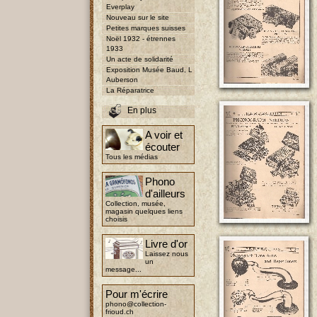
Everplay
Nouveau sur le site
Petites marques suisses
Noël 1932 - étrennes
1933
Un acte de solidarité
Exposition Musée Baud, L
Auberson
La Réparatrice
En plus
A voir et
écouter
Tous les médias
Phono
d'ailleurs
Collection, musée,
magasin quelques liens
choisis
Livre d'or
Laissez nous
un
message...
Pour m'écrire
phono@collection-
frioud.ch