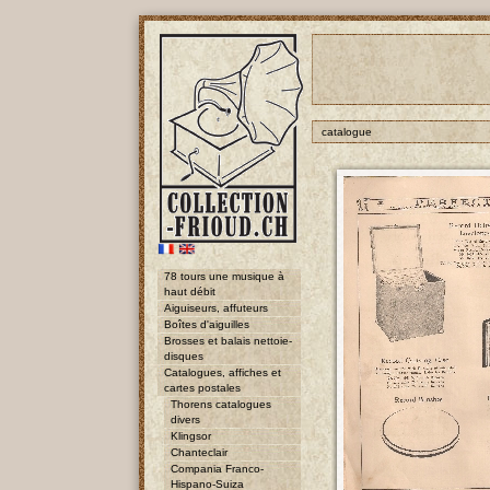
catalogue
78 tours une musique à
haut débit
Aiguiseurs, affuteurs
Boîtes d'aiguilles
Brosses et balais nettoie-
disques
Catalogues, affiches et
cartes postales
Thorens catalogues
divers
Klingsor
Chanteclair
Compania Franco-
Hispano-Suiza