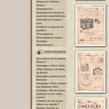
Disques et Cylindres
Events
Gramophones
Gramophones Jouets et
jouets pour gramophones
Gramophones suisses
Livre
Pavillons et supports de
pavillons
Phonographes
Phonographes suisses
Portables
Reproducteurs
L'écho du phono
Que sait-on sur la marque
Phrynis ?
Hommage à Pierre Cottet
Drôle d'histoire, par Marie
de Benoit
Exposition permanente et
Brocante
Hommage à Ruth Lambert
par Elisabeth Jobin
Exhibition, tête de lecture
mythique et ses copies
suisses
Combien de fois puis-je
utiliser une aiguille ?
Duropic, Syronor ou