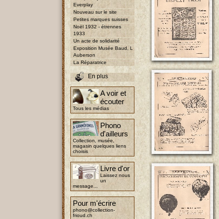
Everplay
Nouveau sur le site
Petites marques suisses
Noël 1932 - étrennes
1933
Un acte de solidarité
Exposition Musée Baud, L
Auberson
La Réparatrice
En plus
A voir et
écouter
Tous les médias
Phono
d'ailleurs
Collection, musée,
magasin quelques liens
choisis
Livre d'or
Laissez nous
un
message...
Pour m'écrire
phono@collection-
frioud.ch