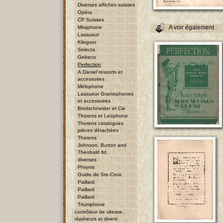
Diverses affiches suisses
Opéra
CP Suisses
A voir également
Miraphone
Lassueur
Klingsor
Selecta
Gebeco
Perfection
A.Daniel ressorts et
accessoires
Mélophone
Lassueur Gramophones
et accessoires
Breitschneider et Cie
Thorens et Leophone
Thorens catalogues
pièces détachées
Thorens
Johnson, Burton and
Theobald ltd
diverses
Phrynis
Guide de Ste-Croix
Paillard
Paillard
Paillard
Triumphone
contrôleur de vitesse,
répéteurs et divers