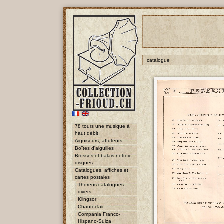
catalogue
78 tours une musique à
haut débit
Aiguiseurs, affuteurs
Boîtes d'aiguilles
Brosses et balais nettoie-
disques
Catalogues, affiches et
cartes postales
Thorens catalogues
divers
Klingsor
Chanteclair
Compania Franco-
Hispano-Suiza