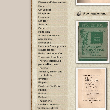
Diverses affiches suisses
Opéra
CP Suisses
A voir également
Miraphone
Lassueur
Klingsor
Selecta
Gebeco
Perfection
A.Daniel ressorts et
accessoires
Mélophone
Lassueur Gramophones
et accessoires
Breitschneider et Cie
Thorens et Leophone
Thorens catalogues
pièces détachées
Thorens
Johnson, Burton and
Theobald ltd
diverses
Phrynis
Guide de Ste-Croix
Paillard
Paillard
Paillard
Triumphone
contrôleur de vitesse,
répéteurs et divers