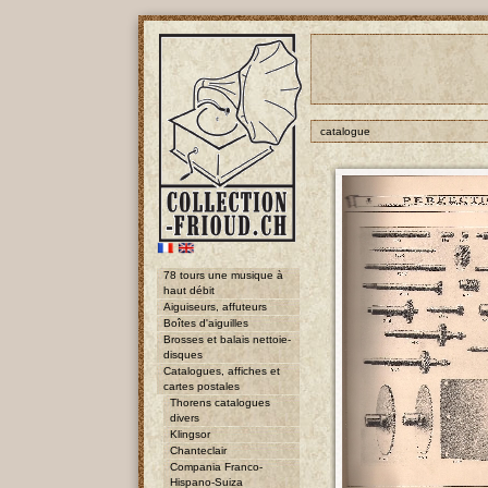
catalogue
78 tours une musique à
haut débit
Aiguiseurs, affuteurs
Boîtes d'aiguilles
Brosses et balais nettoie-
disques
Catalogues, affiches et
cartes postales
Thorens catalogues
divers
Klingsor
Chanteclair
Compania Franco-
Hispano-Suiza