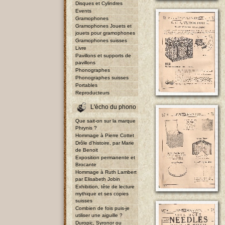
Disques et Cylindres
Events
Gramophones
Gramophones Jouets et
jouets pour gramophones
Gramophones suisses
Livre
Pavillons et supports de
pavillons
Phonographes
Phonographes suisses
Portables
Reproducteurs
L'écho du phono
Que sait-on sur la marque
Phrynis ?
Hommage à Pierre Cottet
Drôle d'histoire, par Marie
de Benoit
Exposition permanente et
Brocante
Hommage à Ruth Lambert
par Elisabeth Jobin
Exhibition, tête de lecture
mythique et ses copies
suisses
Combien de fois puis-je
utiliser une aiguille ?
Duropic, Syronor ou