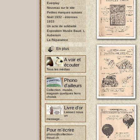
Everplay
Nouveau sur le site
Petites marques suisses
Noël 1932 - étrennes
1933
Un acte de solidarité
Exposition Musée Baud, L
Auberson
La Réparatrice
En plus
A voir et
écouter
Tous les médias
Phono
d'ailleurs
Collection, musée,
magasin quelques liens
choisis
Livre d'or
Laissez nous
un
message...
Pour m'écrire
phono@collection-
frioud.ch