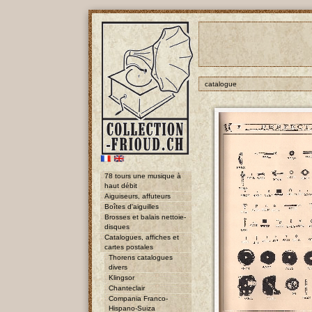
catalogue
78 tours une musique à
haut débit
Aiguiseurs, affuteurs
Boîtes d'aiguilles
Brosses et balais nettoie-
disques
Catalogues, affiches et
cartes postales
Thorens catalogues
divers
Klingsor
Chanteclair
Compania Franco-
Hispano-Suiza