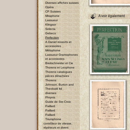
Diverses affiches suisses
Opéra
CP Suisses
A voir également
Miraphone
Lassueur
Klingsor
Selecta
Gebeco
Perfection
A.Daniel ressorts et
accessoires
Mélophone
Lassueur Gramophones
et accessoires
Breitschneider et Cie
Thorens et Leophone
Thorens catalogues
pièces détachées
Thorens
Johnson, Burton and
Theobald ltd
diverses
Phrynis
Guide de Ste-Croix
Paillard
Paillard
Paillard
Triumphone
contrôleur de vitesse,
répéteurs et divers