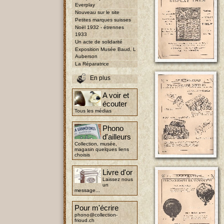
Everplay
Nouveau sur le site
Petites marques suisses
Noël 1932 - étrennes
1933
Un acte de solidarité
Exposition Musée Baud, L
Auberson
La Réparatrice
En plus
A voir et
écouter
Tous les médias
Phono
d'ailleurs
Collection, musée,
magasin quelques liens
choisis
Livre d'or
Laissez nous
un
message...
Pour m'écrire
phono@collection-
frioud.ch