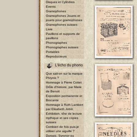
Disques et Cylindres
Events
Gramophones
Gramophones Jouets et
jouets pour gramophones
Gramophones suisses
Livre
Pavillons et supports de
pavillons
Phonographes
Phonographes suisses
Portables
Reproducteurs
L'écho du phono
Que sait-on sur la marque
Phrynis ?
Hommage à Pierre Cottet
Drôle d'histoire, par Marie
de Benoit
Exposition permanente et
Brocante
Hommage à Ruth Lambert
par Elisabeth Jobin
Exhibition, tête de lecture
mythique et ses copies
suisses
Combien de fois puis-je
utiliser une aiguille ?
Duropic, Syronor ou