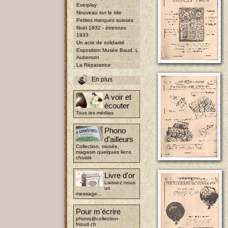
Everplay
Nouveau sur le site
Petites marques suisses
Noël 1932 - étrennes
1933
Un acte de solidarité
Exposition Musée Baud, L
Auberson
La Réparatrice
En plus
A voir et
écouter
Tous les médias
Phono
d'ailleurs
Collection, musée,
magasin quelques liens
choisis
Livre d'or
Laissez nous
un
message...
Pour m'écrire
phono@collection-
frioud.ch