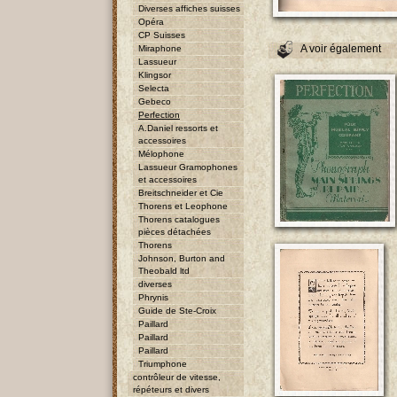
Diverses affiches suisses
Opéra
CP Suisses
A voir également
Miraphone
Lassueur
Klingsor
Selecta
Gebeco
Perfection
A.Daniel ressorts et
accessoires
Mélophone
Lassueur Gramophones
et accessoires
Breitschneider et Cie
Thorens et Leophone
Thorens catalogues
pièces détachées
Thorens
Johnson, Burton and
Theobald ltd
diverses
Phrynis
Guide de Ste-Croix
Paillard
Paillard
Paillard
Triumphone
contrôleur de vitesse,
répéteurs et divers