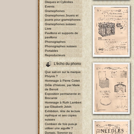
Disques et Cylindres
Events
Gramophones
Gramophones Jouets et
jouets pour gramophones
Gramophones suisses
Livre
Pavillons et supports de
pavillons
Phonographes
Phonographes suisses
Portables
Reproducteurs
L'écho du phono
Que sait-on sur la marque
Phrynis ?
Hommage à Pierre Cottet
Drôle d'histoire, par Marie
de Benoit
Exposition permanente et
Brocante
Hommage à Ruth Lambert
par Elisabeth Jobin
Exhibition, tête de lecture
mythique et ses copies
suisses
Combien de fois puis-je
utiliser une aiguille ?
Duropic, Syronor ou