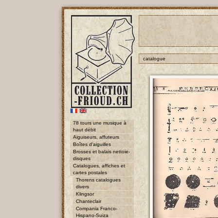
catalogue
78 tours une musique à
haut débit
Aiguiseurs, affuteurs
Boîtes d'aiguilles
Brosses et balais nettoie-
disques
Catalogues, affiches et
cartes postales
Thorens catalogues
divers
Klingsor
Chanteclair
Compania Franco-
Hispano-Suiza